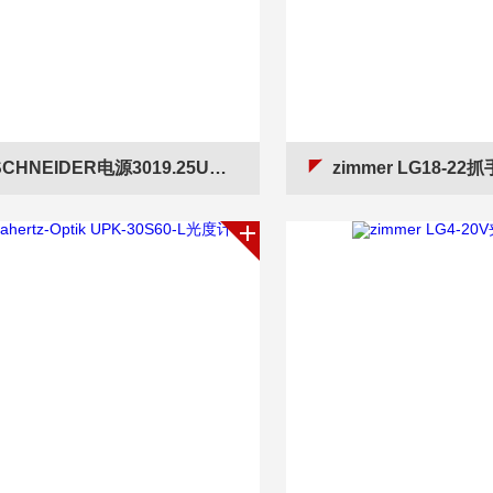
CHNEIDER电源3019.25USB2.04pol0.5m
zimmer LG18-22抓