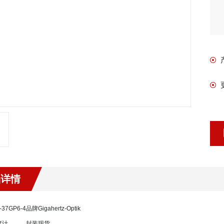
品详情
-37GP6-4
品牌
Gigahertz-Optik
度计
封装
现货