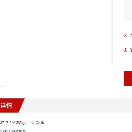
品详情
3717-2
品牌
Gigahertz-Optik
度计探头
封装
现货