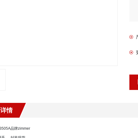
品详情
3505A
品牌
zimmer
械手
封装
现货