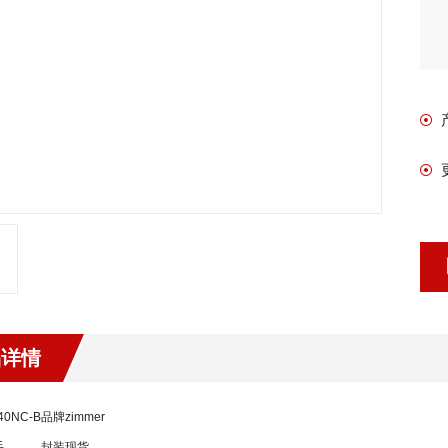
品详情
40NC-B
品牌
zimmer
手
封装
现货