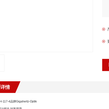
品详情
H-117-4
品牌
Gigahertz-Optik
度计探头
封装
现货