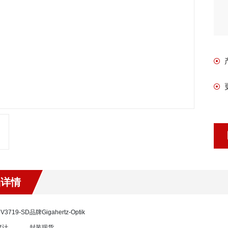
品详情
UV3719-SD
品牌
Gigahertz-Optik
度计
封装
现货