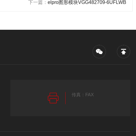
下一篇：
elpro图形模块VGG482709-6UFLWB
传真：FAX