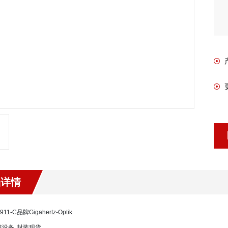
品详情
911-C
品牌
Gigahertz-Optik
准设备
封装
现货