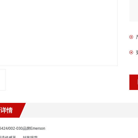
品详情
6424/002-030
品牌
Emerson
涡流传感器
封装
现货