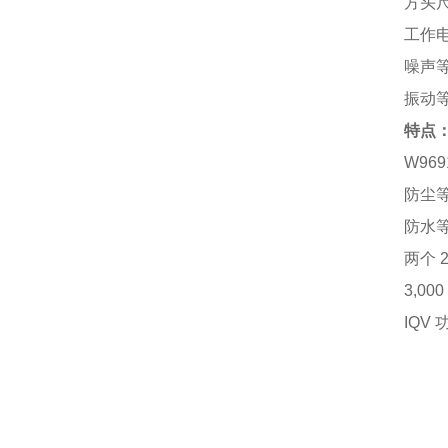
方头尺
工作电
噪声等级
振动等级
特点
W96
防尘
防水
两个 
3,0
IQV