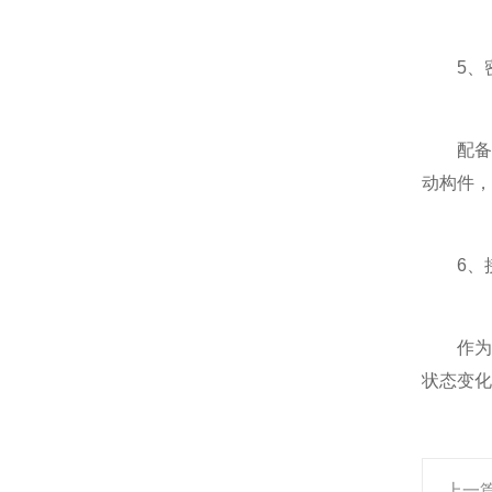
5、密
配备专
动构件，
6、接
作为信
状态变化
上一