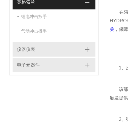
英格索兰
在液压
锂电冲击扳手
HYDR
关
，保障
气动冲击扳手
仪器仪表
电子元器件
1、压
该部件
触发提供
2、弹